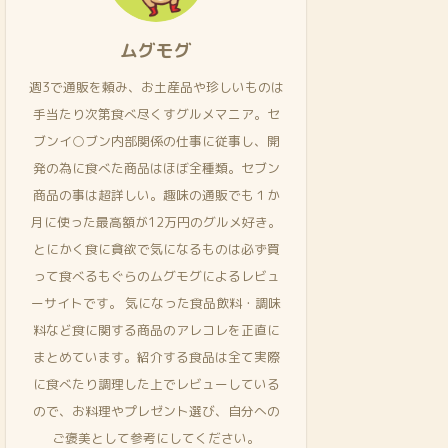
ムグモグ
週3で通販を頼み、お土産品や珍しいものは
手当たり次第食べ尽くすグルメマニア。セ
ブンイ○ブン内部関係の仕事に従事し、開
発の為に食べた商品はほぼ全種類。セブン
商品の事は超詳しい。趣味の通販でも１か
月に使った最高額が12万円のグルメ好き。
とにかく食に貪欲で気になるものは必ず買
って食べるもぐらのムグモグによるレビュ
ーサイトです。 気になった食品飲料・調味
料など食に関する商品のアレコレを正直に
まとめています。紹介する食品は全て実際
に食べたり調理した上でレビューしている
ので、お料理やプレゼント選び、自分への
ご褒美として参考にしてください。