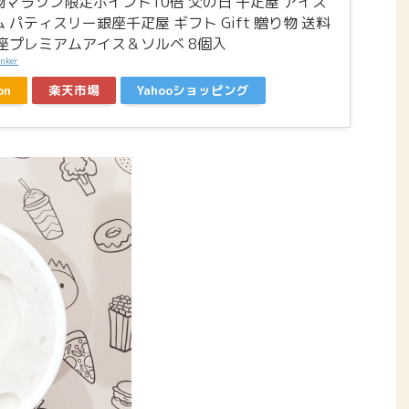
マラソン限定ポイント10倍 父の日 千疋屋 アイス
 パティスリー銀座千疋屋 ギフト Gift 贈り物 送料
銀座プレミアムアイス＆ソルベ 8個入
inker
on
楽天市場
Yahooショッピング