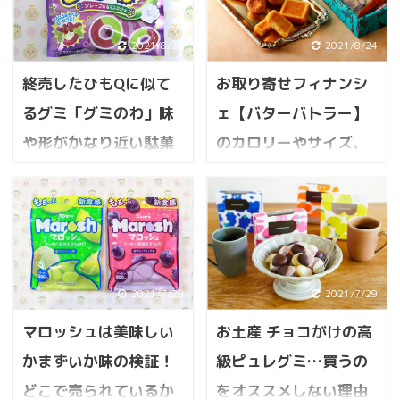
2021/8/24
2021/8/24
終売したひもQに似て
お取り寄せフィナンシ
るグミ「グミのわ」味
ェ【バターバトラー】
や形がかなり近い駄菓
のカロリーやサイズ、
子：公式よりも詳細な
成分や味など詳細レビ
情報
ュー
その他のオススメ・関連
その他のオススメ・関連
記事 終売したひもQに似
記事 お取り寄せフィナン
てるグミ！「グミのわ」
シェ【バターバトラー】
味や形がかなり近い駄菓
のカロリーやサイズ、成
2021/7/29
2021/7/29
子：公式よりも詳細な情
分や味など詳細レビュー
マロッシュは美味しい
お土産 チョコがけの高
報 目次 「超ひもQグミ」
目次 お土産グランプリ受
懐かしいあの駄菓子が終
賞1位のお取り寄せもで
かまずいか味の検証！
級ピュレグミ…買うの
売してしまった ひもQに
きるフィナンシェ「バタ
どこで売られているか
をオススメしない理由