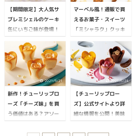
の？まずいの？似ている
の高級チョコがけピュレ
群！かわいいキャラクタ
ずいのか… 目次 金魚柄
味やグミがあるか？ まと
グミは実はもっと安く多
【期間限定】大人気サ
マーベル風！通販で買
ーのクッキー「キャラメ
でインスタ映えする爽や
め カンロ販売の新食感グ
く手に入るし食べれる！
ルゴーストハウス」公式
かで夏らしい金魚柄の羊
ブレミシェルのケーキ
えるお菓子・スイーツ
ミ「マロッシュ」がこれ
まとめ ※目次からリンク
サイトよりも詳細な情報
羹「水灯り」販売元：俵
缶にいちご味が登場！
「ミシャラク」クッキ
までにない食感らしい！
が飛べるので、好きな項
＋美味しい？まずい？ 目
屋吉富 夏らしい京菓子・
2021年6月8日に新発売
目までスキップしてくだ
次 キャラクターとパッケ
通常版との比較や詳細
ーがオシャレでセンス
金魚柄の羊羹の詳しい情
してから 「フィットチー
さい。 カンロでお馴染み
ージが可愛すぎる！キャ
報(サイズ・断面写真・味
情報！販売期間も。
ある！
ネグミ」 ...
のピュレグ ...
ラメルゴーストハウス キ
など) どんな人が買うの
サブレミシェル・ケーキ
マーベル風！通販で買え
ャラメルゴーストハウス
にオススメなのかと買え
サブレ缶にいちご味が期
るお菓子・スイーツ「ミ
はどんな商品の種類があ
る場所 まとめ ※目次か
間限定で登場！詳細レビ
シャラク」クッキーがオ
るの？買える場所は？店
らリンクが飛べるので、
ュー・販売期間について
シャレでセンスある！ 目
2021/6/21
2021/8/24
舗や通販など 公式よりも
好きな項目までスキップ
目次 サブレミシェルって
次 マーベル（Marvel）
詳細な情報と実食レビュ
してください。 金魚柄で
新作！チューリップロ
【チューリップロー
何？期間限定のいちご味
気分を味わえる！センス
ー：キャラメルクッキー
インスタ映えする爽やか
って？どこで買えるの？
のあるお菓子・スイーツ
ーズ「チーズ味」を買
ズ】公式サイトより詳
のメリット・デメリッ
で夏らしい金魚柄の羊羹
サブレミシェルのケーキ
がある！ミシャラクのご
ト、美味しい？まずい？
う価値はある？アソー
細な情報を公開！美味
「水灯り」販売元は？ 京
サブレ缶の詳細情報(サイ
紹介 マーベルみたいなミ
まとめ ※目次からリンク
都にある老舗の京菓子屋
トとどっちがおすすめ
しいかまずいかまでレ
ズ・枚数・味など) まと
シャラク：クッキーをピ
が飛べるので、好きな項
さん「俵屋吉富」から イ
め ※目次からリンクが飛
ックアップ！詳細な情報
か
ビュー
目までスキップしてくだ
ンスタ映え ...