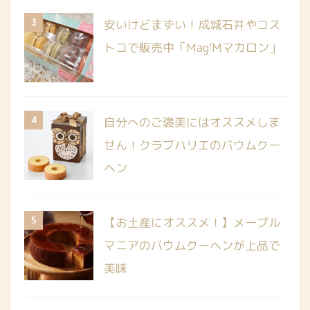
3
安いけどまずい！成城石井やコス
トコで販売中「Mag’Mマカロン」
4
自分へのご褒美にはオススメしま
せん！クラブハリエのバウムクー
ヘン
5
【お土産にオススメ！】メープル
マニアのバウムクーヘンが上品で
美味