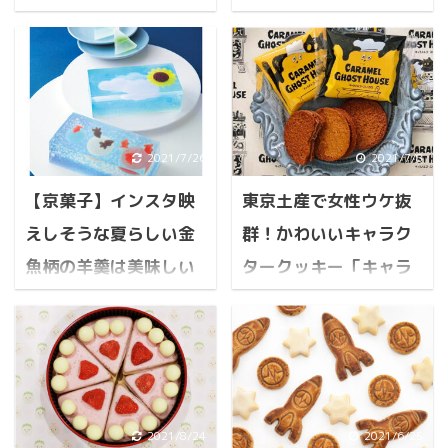
超似ている！「グミの
ーバトラー」 フィナンシ
やカロリーなど詳細情
「ピュレショコラティ
わ」というグミについて
ェ「バターバトラー」の
「ひもQ」と「グミの
大きさや成分、カロリー
報も！
エ」の詳細や感想
わ」をそれぞれ比較！公
や賞味期限などなど詳細
その他のオススメ・関連
その他のオススメ・関連
式より詳しい情報！入
「バターバトラー」フィ
記事 マロッシュは美味し
記事 【カンロ】お土産グ
数・成分・サイズ・味
ナンシェを実食！甘すぎ
いかまずいか味の検証！
ミ チョコがけ高級ピュレ
は？ 「グミのわ」の次に
る等の口コミレビューは
どこで売られているかや
グミ…買うのをオススメ
2021/7/26
2021/7/8
ひもQに似ているグミも
本当か？ 安く買いたい！
カロリーなど詳細情報
しない理由「ピュレショ
合わせて簡単にご紹介！
商品の入数や組み合わせ
【京菓子】インスタ映
東京土産で女性ウケ抜
も！ 目次 カンロ販売の
コラティエ」の詳細や感
まとめ 「超ひもQグミ」
は？「バターバトラー」
新食感グミ「マロッシ
想 目次 カンロでお馴染
えしそうな夏らしい金
群！かわいいキャラク
懐かしいあの駄菓子が終
フィナンシェ まとめ お
ュ」がこれまでにない味
みのピュレグミの種類に
魚柄の羊羹は美味しい
タークッキー「キャラ
売してしまった 明治が販
土産グランプリ受賞1位
と食感らしい！ 「マロッ
はチョコがけの超高級な
売元の、 グミがひもの様
のお取り寄せもできるフ
のかまずいのか実食＋
メルゴーストハウス」
シュ」はどこで売られて
お土産用がある 高級なチ
に長く、1本で126cmも
ィナンシェ「バターバト
いるの？取り扱い店舗 マ
ョコがけのピュレグミは
詳細レビュー
公式サイトよりも詳細
ある 特徴 ...
ラー」 株式 ...
ロッシュのカロリーは？
どこで買える？通販は？
な情報＋美味しい？ま
インスタ映えしそうな金
何個入なのかやサイズな
でも買うのはちょっと待
魚の羊羹！「俵屋吉富」
ずい？
ど公式よりも詳細な情報
って！理由の詳しい説明
が販売している夏らしい
マロッシュは美味しい
や味のレビュー お土産用
東京土産で女子ウケ抜
羊羹は美味しいのか？ま
2021/8/24
2021/6/25