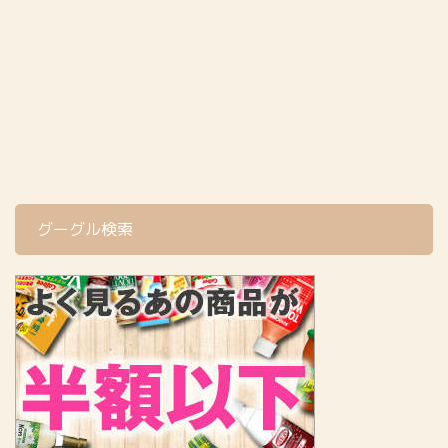
（TOKYOチューリップロ
（TOKYOチューリップロ
ーズ）って何？ チューリ
ーズ）って何？ 簡単にチ
ップローズがそもそも何
ューリップローズについ
なのか？が知りたい方は
てご紹介しておきます。
前回 ...
チューリッ ...
グーグル検索