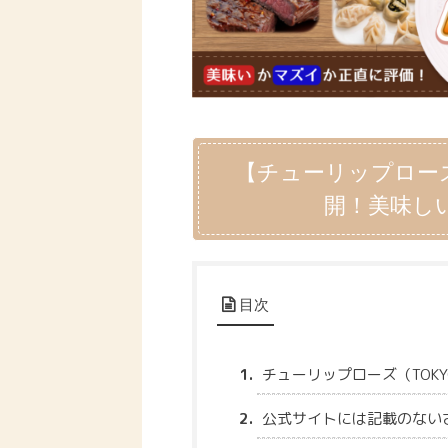
【チューリップロー
開！美味し
目次
チューリップローズ（TOK
公式サイトには記載のない