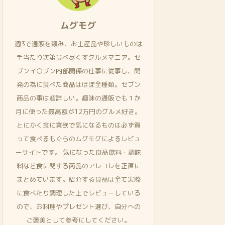
ムグモグ
週3で通販を頼み、お土産品や珍しいものは
手当たり次第食べ尽くすグルメマニア。セ
ブンイ○ブン内部関係の仕事に従事し、開
発の為に食べた商品はほぼ全種類。セブン
商品の事は超詳しい。趣味の通販でも１か
月に使った最高額が12万円のグルメ好き。
とにかく食に貪欲で気になるものは必ず買
って食べるもぐらのムグモグによるレビュ
ーサイトです。 気になった食品飲料・調味
料など食に関する商品のアレコレを正直に
まとめています。紹介する食品は全て実際
に食べたり調理した上でレビューしている
ので、お料理やプレゼント選び、自分への
ご褒美として参考にしてください。