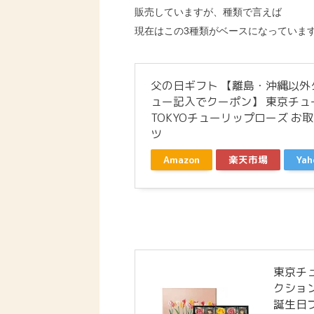
販売していますが、種類で言えば
現在はこの3種類がベースになっていま
父の日ギフト 【離島・沖縄以
ュー記入でクーポン】 東京チュ
TOKYOチューリップローズ お
ツ
Amazon
楽天市場
Ya
東京チ
クション
誕生日プ