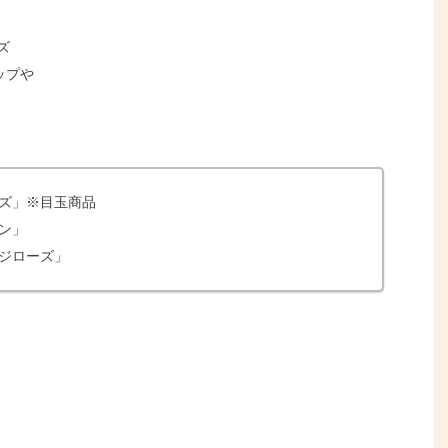
ズ
ップや
ズ」※目玉商品
ン」
ジローズ」